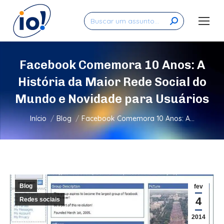
Search:
Facebook Comemora 10 Anos: A
História da Maior Rede Social do
Mundo e Novidade para Usuários
Você está aqui:
Início
Blog
Facebook Comemora 10 Anos: A…
Blog
fev
4
Redes sociais
2014