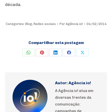
década.
Categories:
Blog
,
Redes sociais
Por
Agência io!
04/02/2014
Compartilhar esta postagem
Share
Share
Share
Share
Share
on
on
on
on
on
WhatsApp
Pinterest
LinkedIn
Facebook
X
Autor:
Agência io!
A Agência io! atua em
diversas frentes da
comunicação:
campanhas de