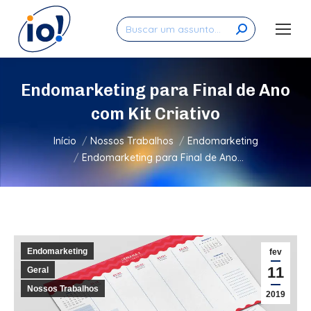
Search:
Endomarketing para Final de Ano
com Kit Criativo
Você está aqui:
Início
Nossos Trabalhos
Endomarketing
Endomarketing para Final de Ano…
Endomarketing
fev
11
Geral
Nossos Trabalhos
2019