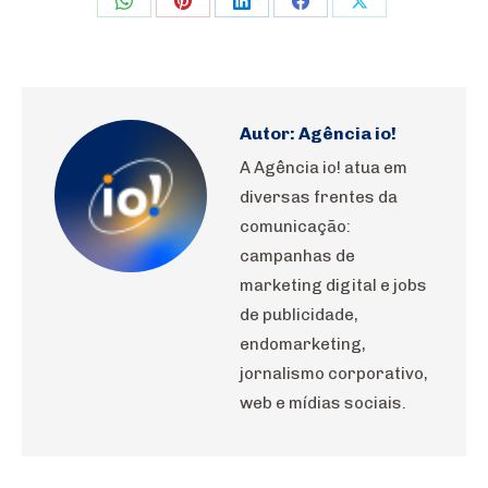
Share
Share
Share
Share
Share
on
on
on
on
on
WhatsApp
Pinterest
LinkedIn
Facebook
X
Autor:
Agência io!
A Agência io! atua em
diversas frentes da
comunicação:
campanhas de
marketing digital e jobs
de publicidade,
endomarketing,
jornalismo corporativo,
web e mídias sociais.