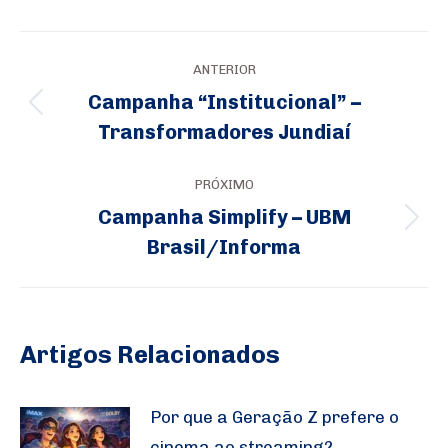
Navegação
ANTERIOR
de
Campanha “Institucional” –
Post
post:
Transformadores Jundiaí
anterior:
PRÓXIMO
Campanha Simplify – UBM
Próximo
Brasil/Informa
post:
Artigos Relacionados
Por que a Geração Z prefere o
cinema ao streaming?