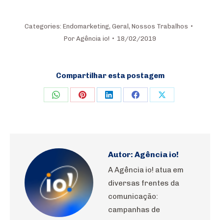
Categories:
Endomarketing
,
Geral
,
Nossos Trabalhos
Por
Agência io!
18/02/2019
Compartilhar esta postagem
Share
Share
Share
Share
Share
on
on
on
on
on
WhatsApp
Pinterest
LinkedIn
Facebook
X
Autor:
Agência io!
A Agência io! atua em
diversas frentes da
comunicação:
campanhas de