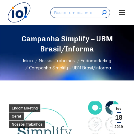
Search:
Campanha Simplify – UBM
Brasil/Informa
Você está aqui:
Início
Nossos Trabalhos
Endomarketing
Campanha Simplify – UBM Brasil/Informa
Endomarketing
fev
18
Geral
Nossos Trabalhos
2019