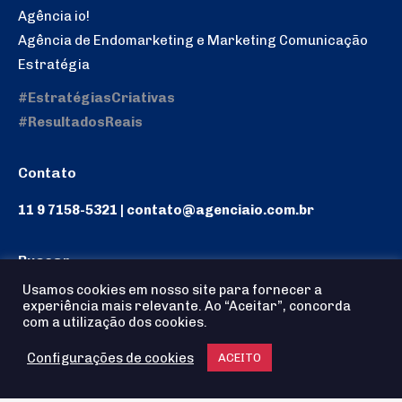
Agência io!
Agência de Endomarketing e Marketing Comunicação
Estratégia
#EstratégiasCriativas
#ResultadosReais
Contato
11 9 7158-5321 | contato@agenciaio.com.br
Buscar
Usamos cookies em nosso site para fornecer a
Search:
experiência mais relevante. Ao “Aceitar”, concorda
com a utilização dos cookies.
Configurações de cookies
ACEITO
Agência io! © 2025 - Todos os Direitos reservados