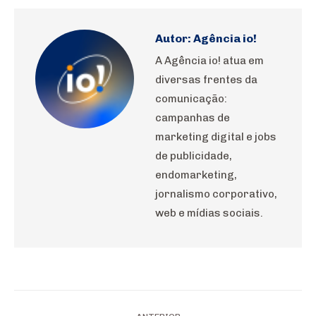
WhatsApp
Pinterest
LinkedIn
Facebook
X
Autor:
Agência io!
A Agência io! atua em
diversas frentes da
comunicação:
campanhas de
marketing digital e jobs
de publicidade,
endomarketing,
jornalismo corporativo,
web e mídias sociais.
Navegação