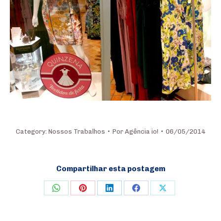
Category:
Nossos Trabalhos
Por
Agência io!
06/05/2014
Compartilhar esta postagem
Share
Share
Share
Share
Share
on
on
on
on
on