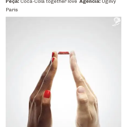
Peça:
Coca-Cola together love
Agência:
Ogilvy
Paris