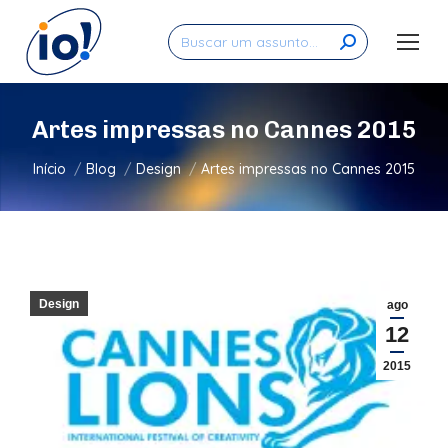
Search:
Artes impressas no Cannes 2015
Você está aqui:
Início
Blog
Design
Artes impressas no Cannes 2015
Design
ago
12
2015