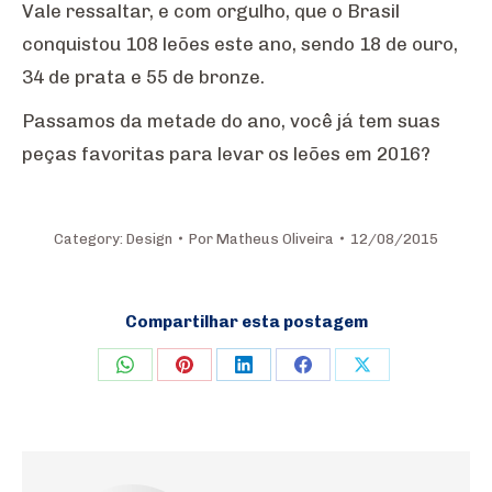
Vale ressaltar, e com orgulho, que o Brasil
conquistou 108 leões este ano, sendo 18 de ouro,
34 de prata e 55 de bronze.
Passamos da metade do ano, você já tem suas
peças favoritas para levar os leões em 2016?
Category:
Design
Por
Matheus Oliveira
12/08/2015
Compartilhar esta postagem
Share
Share
Share
Share
Share
on
on
on
on
on
WhatsApp
Pinterest
LinkedIn
Facebook
X