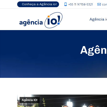
Conheça a Agência io!
+55 11 97158-5321
co
Agência i
Agên
Agência IO!