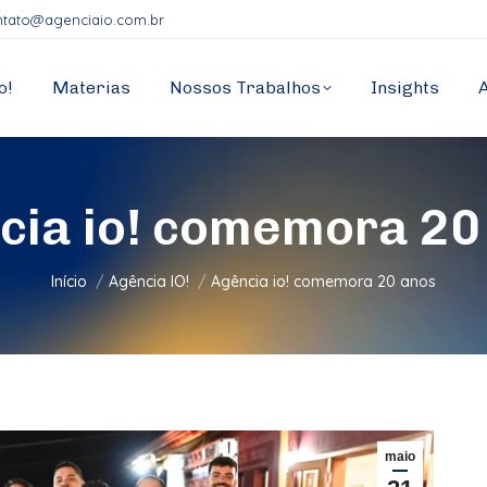
ntato@agenciaio.com.br
o!
Materias
Nossos Trabalhos
Insights
cia io! comemora 20
Você está aqui:
Início
Agência IO!
Agência io! comemora 20 anos
maio