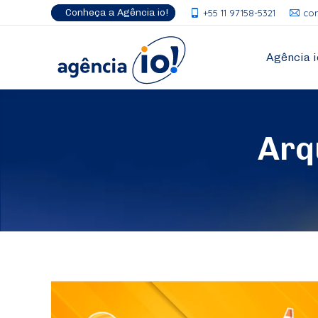
Conheça a Agência io!
+55 11 97158-5321
co
Agência i
Arq