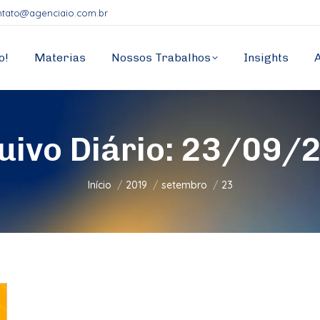
ntato@agenciaio.com.br
o!
Materias
Nossos Trabalhos
Insights
uivo Diário:
23/09/
Você está aqui:
Início
2019
setembro
23