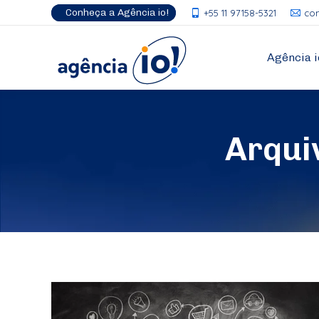
Conheça a Agência io!
+55 11 97158-5321
co
Agência i
Arqui