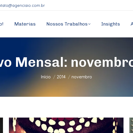
ntato@agenciaio.com.br
o!
Materias
Nossos Trabalhos
Insights
vo Mensal:
novembr
Você está aqui:
Início
2014
novembro