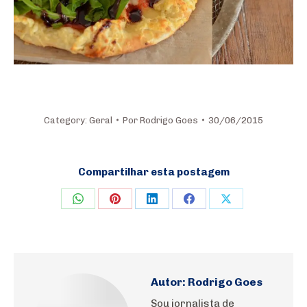
Category:
Geral
Por
Rodrigo Goes
30/06/2015
Compartilhar esta postagem
Share
Share
Share
Share
Share
on
on
on
on
on
WhatsApp
Pinterest
LinkedIn
Facebook
X
Autor:
Rodrigo Goes
Sou jornalista de