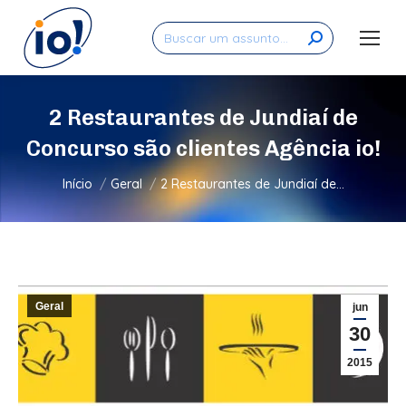
Search:
2 Restaurantes de Jundiaí de
Concurso são clientes Agência io!
Você está aqui:
Início
Geral
2 Restaurantes de Jundiaí de…
Geral
jun
30
2015