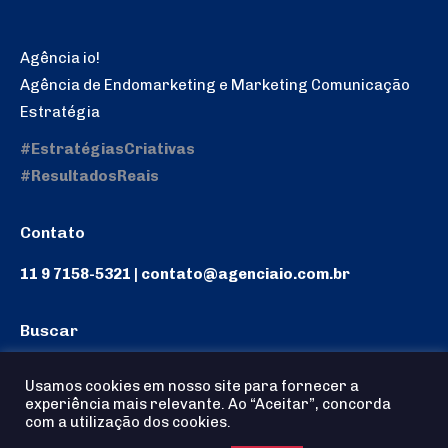
Agência io!
Agência de Endomarketing e Marketing Comunicação
Estratégia
#EstratégiasCriativas
#ResultadosReais
Contato
11 9 7158-5321 | contato@agenciaio.com.br
Buscar
Search:
Usamos cookies em nosso site para fornecer a
experiência mais relevante. Ao “Aceitar”, concorda
com a utilização dos cookies.