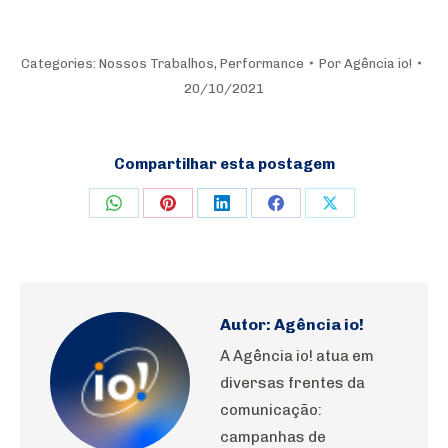
Categories:
Nossos Trabalhos
,
Performance
Por
Agência io!
20/10/2021
Compartilhar esta postagem
Share
Share
Share
Share
Share
on
on
on
on
on
WhatsApp
Pinterest
LinkedIn
Facebook
X
Autor:
Agência io!
A Agência io! atua em
diversas frentes da
comunicação:
campanhas de