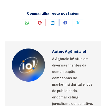
Compartilhar esta postagem
Share
Share
Share
Share
Share
on
on
on
on
on
WhatsApp
Pinterest
LinkedIn
Facebook
X
Autor:
Agência io!
A Agência io! atua em
diversas frentes da
comunicação:
campanhas de
marketing digital e jobs
de publicidade,
endomarketing,
jornalismo corporativo,