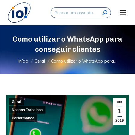
Search:
Como utilizar o WhatsApp para
conseguir clientes
Você está aqui:
Início
Geral
Como utilizar o WhatsApp para…
Geral
out
1
Nossos Trabalhos
Performance
2019