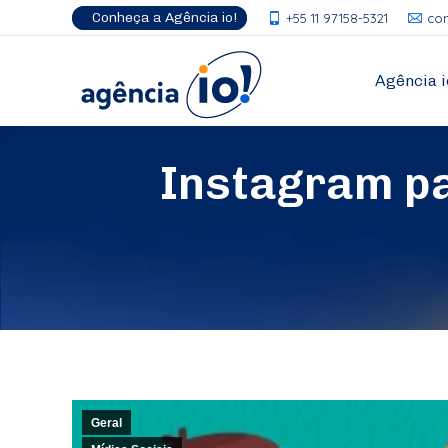
Conheça a Agência io!
+55 11 97158-5321
co
Agência i
Instagram pa
Geral