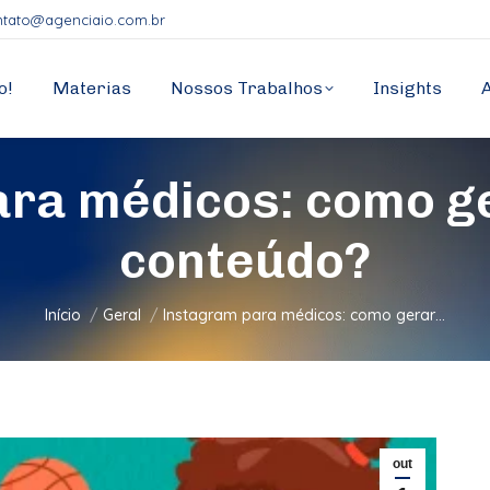
ntato@agenciaio.com.br
o!
Materias
Nossos Trabalhos
Insights
ra médicos: como g
conteúdo?
Você está aqui:
Início
Geral
Instagram para médicos: como gerar…
out