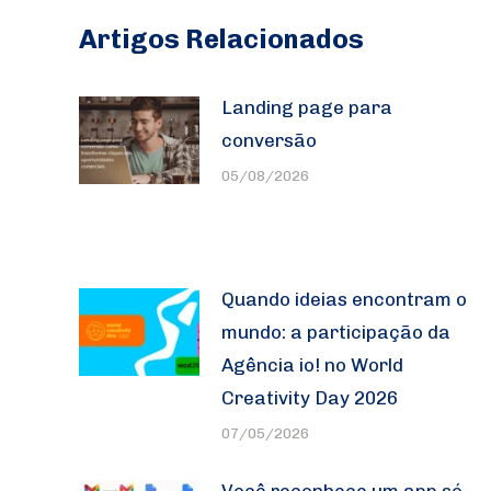
Artigos Relacionados
Landing page para
conversão
05/08/2026
Quando ideias encontram o
mundo: a participação da
Agência io! no World
Creativity Day 2026
07/05/2026
Você reconhece um app só