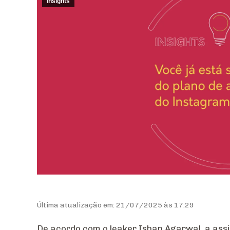
Insights
Última atualização em: 21/07/2025 às 17:29
De acordo com o leaker Ishan Agarwal, a assi