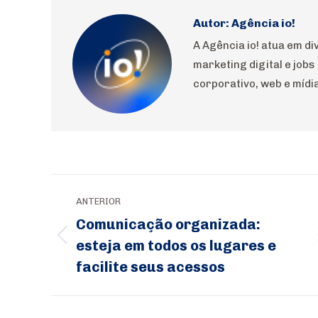
Autor:
Agência io!
A Agência io! atua em 
marketing digital e jobs
corporativo, web e mídia
Navegação
ANTERIOR
de
Comunicação organizada:
post:
esteja em todos os lugares e
Post
facilite seus acessos
anterior: