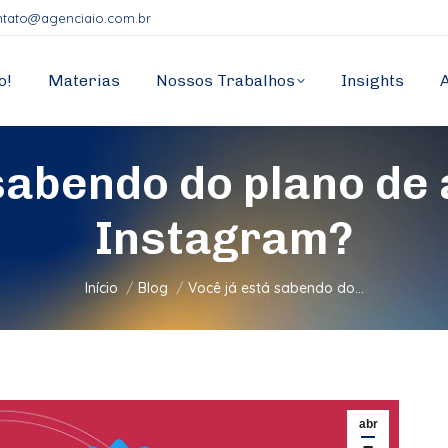
ntato@agenciaio.com.br
o!
Materias
Nossos Trabalhos
Insights
sabendo do plano de
Instagram?
Você está aqui:
Início
Blog
Você já está sabendo do…
abr