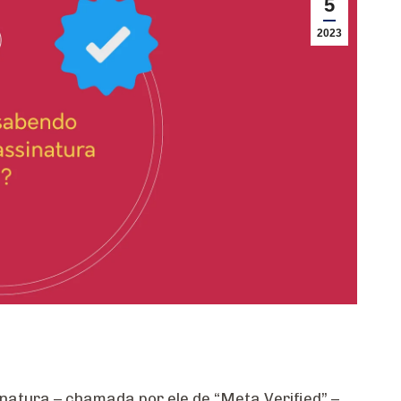
5
2023
natura – chamada por ele de “Meta Verified” –