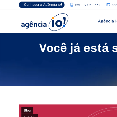
Conheça a Agência io!
+55 11 97158-5321
co
Agência i
Você já está 
Blog