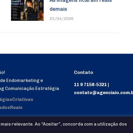
demais
23/04/2026
Contato
io!
 de Endomarketing e
11 9 7158-5321 |
ng Comunicação Estratégia
contato@agenciaio.com.
égiasCriativas
adosReais
mais relevante. Ao “Aceitar”, concorda com a utilização dos