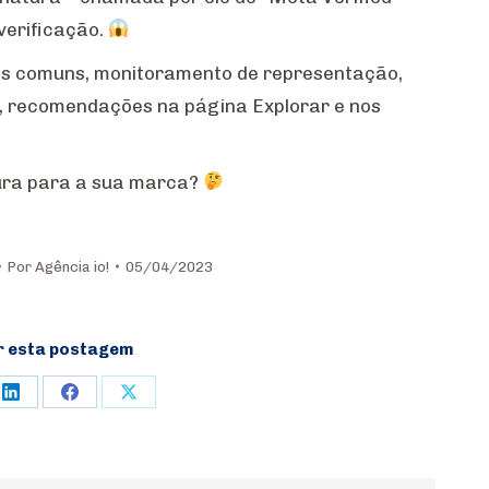
 verificação.
emas comuns, monitoramento de representação,
s, recomendações na página Explorar e nos
atura para a sua marca?
Por
Agência io!
05/04/2023
r esta postagem
e
Share
Share
Share
on
on
on
rest
LinkedIn
Facebook
X