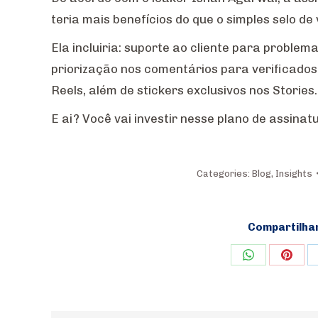
teria mais benefícios do que o simples selo de
Ela incluiria: suporte ao cliente para probl
priorização nos comentários para verificado
Reels, além de stickers exclusivos nos Stories.
E ai? Você vai investir nesse plano de assin
Categories:
Blog
,
Insights
Compartilha
Share
Shar
on
on
WhatsApp
Pinte