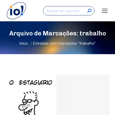
Search:
Arquivo de Marcações:
trabalho
Você está aqui:
Início
Entradas com marcações "trabalho"