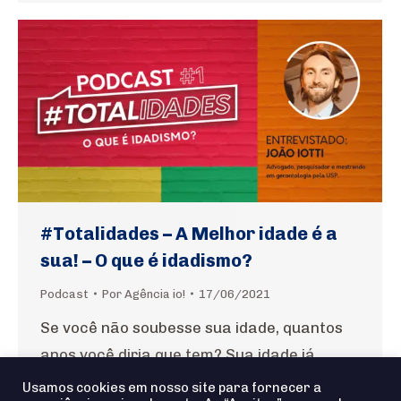
#Totalidades – A Melhor idade é a
sua! – O que é idadismo?
Podcast
Por
Agência io!
17/06/2021
Se você não soubesse sua idade, quantos
anos você diria que tem? Sua idade já
influenciou grandes decisões da sua vida?
Usamos cookies em nosso site para fornecer a