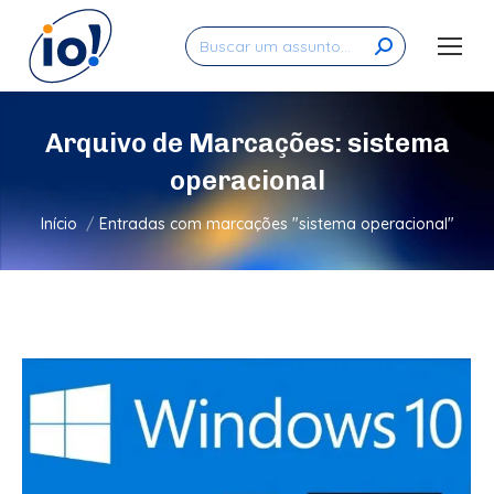
Search:
Arquivo de Marcações:
sistema
operacional
Você está aqui:
Início
Entradas com marcações "sistema operacional"