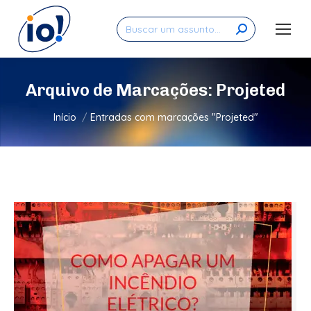
Search:
Arquivo de Marcações:
Projeted
Você está aqui:
Início
Entradas com marcações "Projeted"