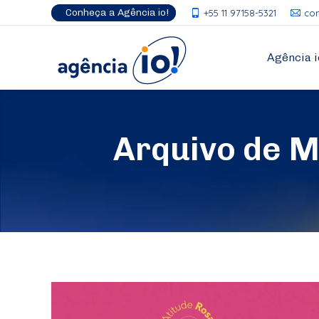
Conheça a Agência io!
+55 11 97158-5321
co
Agência i
Arquivo de 