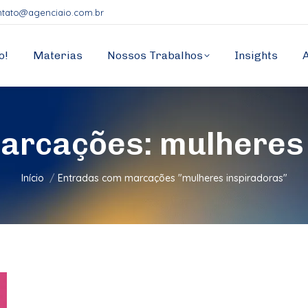
ntato@agenciaio.com.br
o!
Materias
Nossos Trabalhos
Insights
Marcações:
mulheres
Você está aqui:
Início
Entradas com marcações "mulheres inspiradoras"