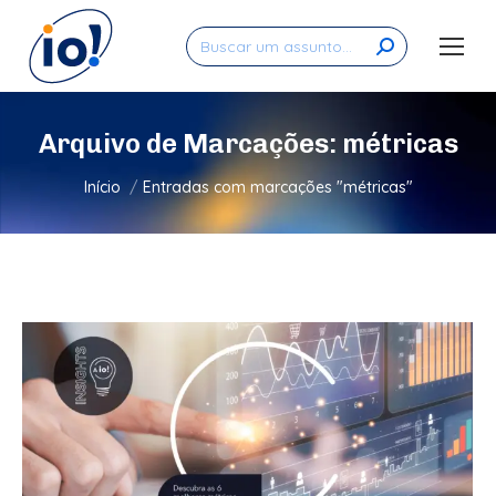
Search:
Arquivo de Marcações:
métricas
Você está aqui:
Início
Entradas com marcações "métricas"