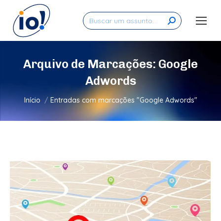
Search:
Arquivo de Marcações:
Google
Adwords
Você está aqui:
Início
Entradas com marcações "Google Adwords"