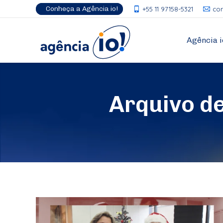
Conheça a Agência io!
+55 11 97158-5321
co
Agência i
Arquivo d