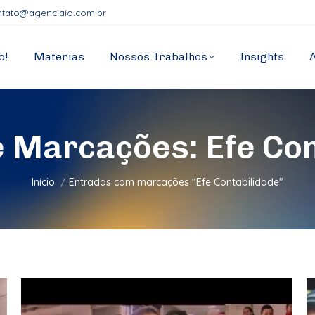
ntato@agenciaio.com.br
o!
Materias
Nossos Trabalhos
Insights
e Marcações:
Efe Co
Você está aqui:
Início
Entradas com marcações "Efe Contabilidade"