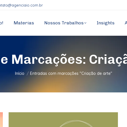
ntato@agenciaio.com.br
o!
Materias
Nossos Trabalhos
Insights
de Marcações:
Criaç
Você está aqui:
Início
Entradas com marcações "Criação de arte"