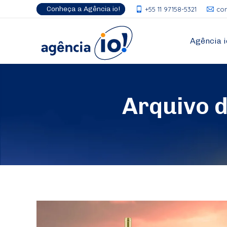
Conheça a Agência io!
+55 11 97158-5321
co
Agência i
Arquivo 