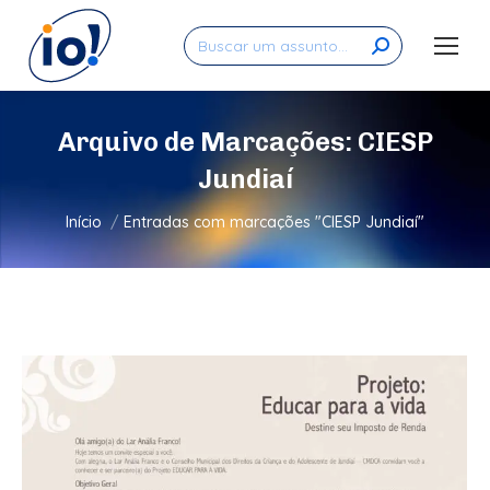
Search:
Arquivo de Marcações:
CIESP
Jundiaí
Você está aqui:
Início
Entradas com marcações "CIESP Jundiaí"