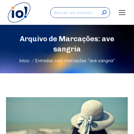
Search:
Arquivo de Marcações:
ave
sangria
Você está aqui:
Início
Entradas com marcações "ave sangria"