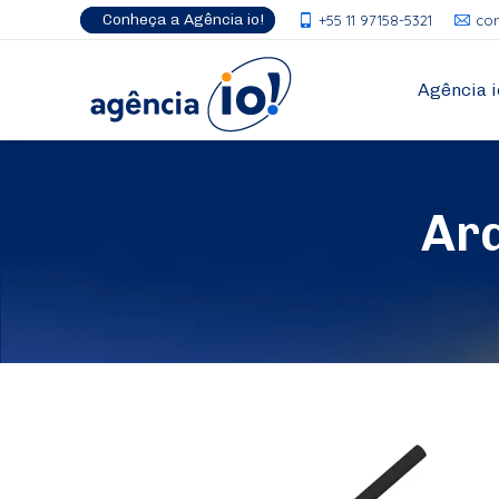
Conheça a Agência io!
+55 11 97158-5321
co
Agência i
Ar