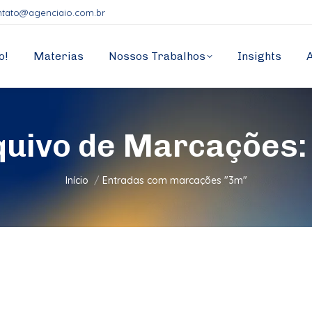
ntato@agenciaio.com.br
o!
Materias
Nossos Trabalhos
Insights
quivo de Marcações
Você está aqui:
Início
Entradas com marcações "3m"