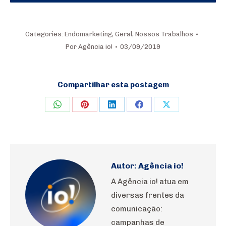
Categories:
Endomarketing
,
Geral
,
Nossos Trabalhos
Por
Agência io!
03/09/2019
Compartilhar esta postagem
Share
Share
Share
Share
Share
on
on
on
on
on
WhatsApp
Pinterest
LinkedIn
Facebook
X
Autor:
Agência io!
A Agência io! atua em
diversas frentes da
comunicação:
campanhas de