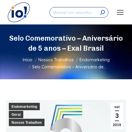
Search:
Selo Comemorativo – Aniversário
de 5 anos – Exal Brasil
Você está aqui:
Início
Nossos Trabalhos
Endomarketing
Selo Comemorativo – Aniversário de…
Endomarketing
set
3
Geral
Nossos Trabalhos
2019