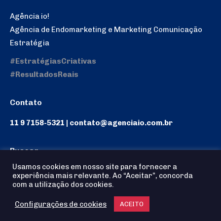
Agência io!
Agência de Endomarketing e Marketing Comunicação
Estratégia
#EstratégiasCriativas
#ResultadosReais
Contato
11 9 7158-5321 | contato@agenciaio.com.br
Buscar
Usamos cookies em nosso site para fornecer a
Search:
experiência mais relevante. Ao “Aceitar”, concorda
com a utilização dos cookies.
Configurações de cookies
ACEITO
Agência io! © 2025 - Todos os Direitos reservados