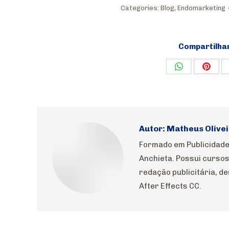
Categories:
Blog
,
Endomarketing
Compartilha
Share
Shar
on
on
WhatsApp
Pinte
Autor:
Matheus Olivei
Formado em Publicidade
Anchieta. Possui cursos
redação publicitária, d
After Effects CC.