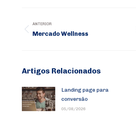
Navegação
de
ANTERIOR
Mercado Wellness
Post
post:
anterior:
Artigos Relacionados
Landing page para
conversão
05/08/2026