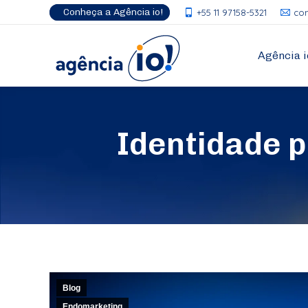
Conheça a Agência io!
+55 11 97158-5321
co
Agência i
Identidade 
Blog
Endomarketing