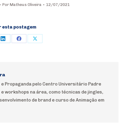
Por
Matheus Oliveira
12/07/2021
r esta postagem
e
Share
Share
Share
on
on
on
rest
LinkedIn
Facebook
X
ra
 e Propaganda pelo Centro Universitário Padre
 e workshops na área, como técnicas de jingles,
esenvolvimento de brand e curso de Animação em