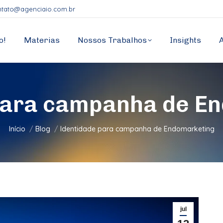
ntato@agenciaio.com.br
o!
Materias
Nossos Trabalhos
Insights
para campanha de E
Você está aqui:
Início
Blog
Identidade para campanha de Endomarketing
jul