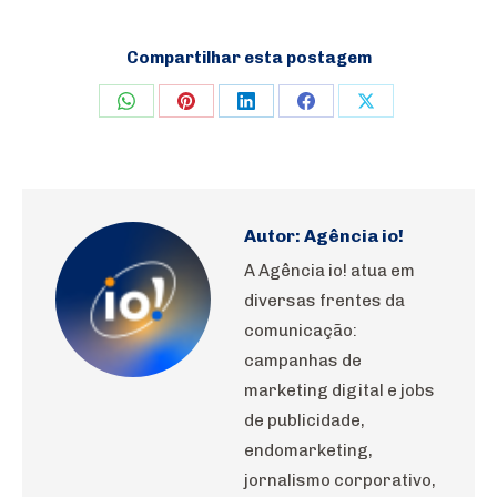
Compartilhar esta postagem
Share
Share
Share
Share
Share
on
on
on
on
on
WhatsApp
Pinterest
LinkedIn
Facebook
X
Autor:
Agência io!
A Agência io! atua em
diversas frentes da
comunicação:
campanhas de
marketing digital e jobs
de publicidade,
endomarketing,
jornalismo corporativo,