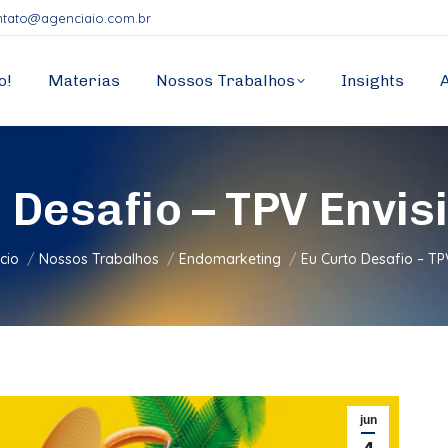
ntato@agenciaio.com.br
o!
Materias
Nossos Trabalhos
Insights
 Desafio – TPV Envis
ocê está aqui:
ício
Nossos Trabalhos
Endomarketing
Eu Curto Desafio – T
jun