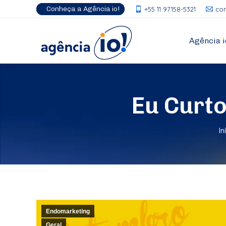
Conheça a Agência io!
+55 11 97158-5321
co
Agência i
Eu Curto
V
In
Endomarketing
Geral