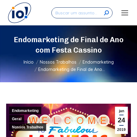
Search:
Endomarketing de Final de Ano
com Festa Cassino
Você está aqui:
Início
Nossos Trabalhos
Endomarketing
Endomarketing de Final de Ano…
Endomarketing
jan
24
Geral
Nossos Trabalhos
2019