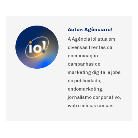
on
on
on
on
on
WhatsApp
Pinterest
LinkedIn
Facebook
X
Autor:
Agência io!
A Agência io! atua em
diversas frentes da
comunicação:
campanhas de
marketing digital e jobs
de publicidade,
endomarketing,
jornalismo corporativo,
web e mídias sociais.