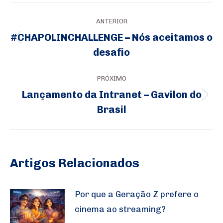
Navegação
ANTERIOR
de
#CHAPOLINCHALLENGE – Nós aceitamos o
Post
post:
desafio
anterior:
PRÓXIMO
Lançamento da Intranet – Gavilon do
Próximo
Brasil
post:
Artigos Relacionados
Por que a Geração Z prefere o
cinema ao streaming?