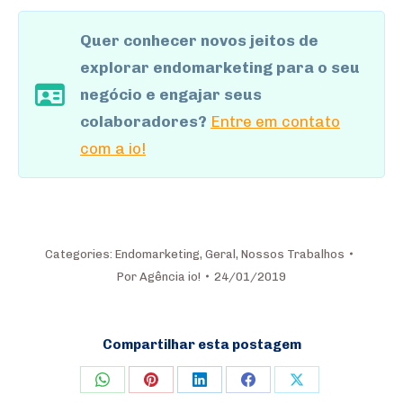
Quer conhecer novos jeitos de
explorar endomarketing para o seu
negócio e engajar seus
colaboradores?
Entre em contato
com a io!
Categories:
Endomarketing
,
Geral
,
Nossos Trabalhos
Por
Agência io!
24/01/2019
Compartilhar esta postagem
Share
Share
Share
Share
Share