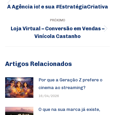
de
A Agência io! e sua #EstratégiaCriativa
Post
post:
anterior:
PRÓXIMO
Loja Virtual – Conversão em Vendas –
Próximo
Vinícola Castanho
post:
Artigos Relacionados
Por que a Geração Z prefere o
cinema ao streaming?
16/04/2026
O que na sua marca já existe,