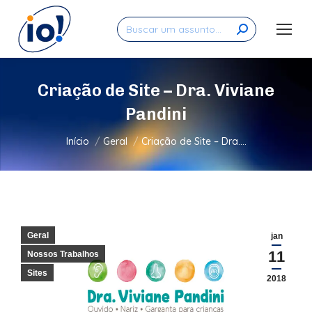
Search:
Criação de Site – Dra. Viviane
Pandini
Você está aqui:
Início
Geral
Criação de Site – Dra.…
Geral
jan
11
Nossos Trabalhos
Sites
2018