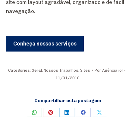
site com layout agradável, organizado e de fácil
navegação.
Conheça nossos serviços
Categories:
Geral
,
Nossos Trabalhos
,
Sites
Por
Agência io!
11/01/2018
Compartilhar esta postagem
Share
Share
Share
Share
Share
on
on
on
on
on
WhatsApp
Pinterest
LinkedIn
Facebook
X