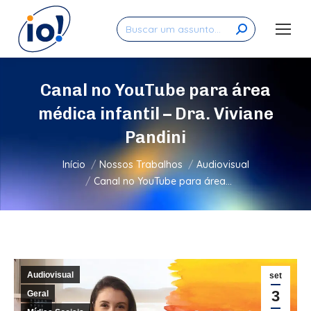
Search:
Canal no YouTube para área
médica infantil – Dra. Viviane
Pandini
Você está aqui:
Início
Nossos Trabalhos
Audiovisual
Canal no YouTube para área…
Audiovisual
set
3
Geral