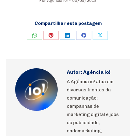
Por
Agência io!
03/09/2019
Compartilhar esta postagem
Share
Share
Share
Share
Share
on
on
on
on
on
WhatsApp
Pinterest
LinkedIn
Facebook
X
Autor:
Agência io!
A Agência io! atua em
diversas frentes da
comunicação:
campanhas de
marketing digital e jobs
de publicidade,
endomarketing,