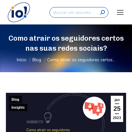
Search:
Como atrair os seguidores certos
nas suas redes sociais?
Você está aqui:
Início
Blog
Como atrair os seguidores certos…
Blog
jan
25
Insights
2023