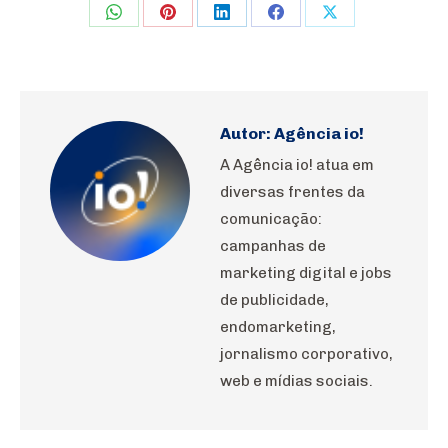
Share
Share
Share
Share
Share
on
on
on
on
on
WhatsApp
Pinterest
LinkedIn
Facebook
X
Autor:
Agência io!
A Agência io! atua em
diversas frentes da
comunicação:
campanhas de
marketing digital e jobs
de publicidade,
endomarketing,
jornalismo corporativo,
web e mídias sociais.