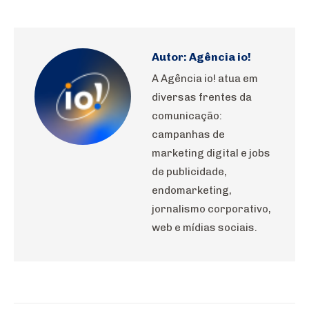
on
on
on
on
on
WhatsApp
Pinterest
LinkedIn
Facebook
X
Autor:
Agência io!
A Agência io! atua em
diversas frentes da
comunicação:
campanhas de
marketing digital e jobs
de publicidade,
endomarketing,
jornalismo corporativo,
web e mídias sociais.