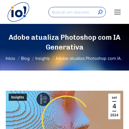
Search:
Adobe atualiza Photoshop com IA
Generativa
Você está aqui:
Início
Blog
Insights
Adobe atualiza Photoshop com IA…
Insights
set
4
2024