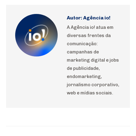
WhatsApp
Pinterest
LinkedIn
Facebook
X
Autor:
Agência io!
A Agência io! atua em
diversas frentes da
comunicação:
campanhas de
marketing digital e jobs
de publicidade,
endomarketing,
jornalismo corporativo,
web e mídias sociais.
Navegação