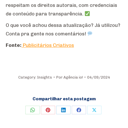
respeitam os direitos autorais, com credenciais
de conteúdo para transparência.
O que você achou dessa atualização? Já utilizou?
Conta pra gente nos comentários!
Fonte:
Publicitários Criativos
Category:
Insights
Por
Agência io!
04/09/2024
Compartilhar esta postagem
Share
Share
Share
Share
Share
on
on
on
on
on