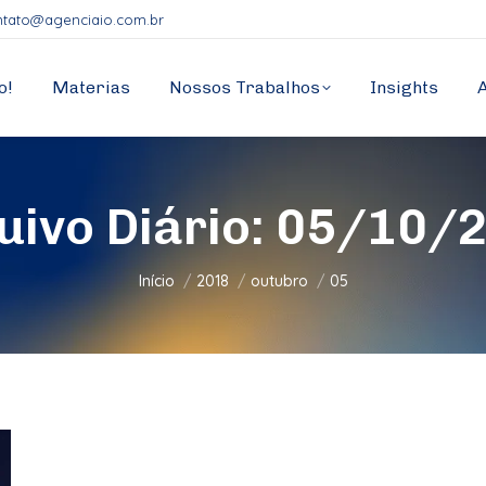
ntato@agenciaio.com.br
o!
Materias
Nossos Trabalhos
Insights
uivo Diário:
05/10/
Você está aqui:
Início
2018
outubro
05