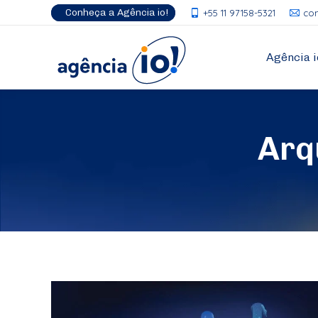
Conheça a Agência io!
+55 11 97158-5321
co
Agência i
Arq