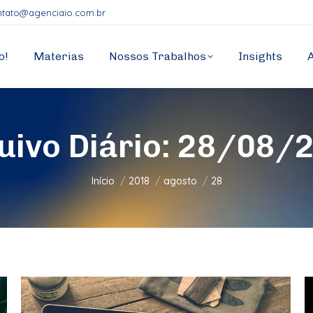
ntato@agenciaio.com.br
o!
Materias
Nossos Trabalhos
Insights
uivo Diário:
28/08/
Você está aqui:
Início
2018
agosto
28