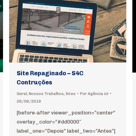
Site Repaginado – S4C
Contruções
Geral
,
Nossos Trabalhos
,
Sites
Por
Agência io!
28/08/2018
[before-after viewer_position=”center”
overlay_color=”#dd0000″
label_one=”Depois” label_two=”Antes”]