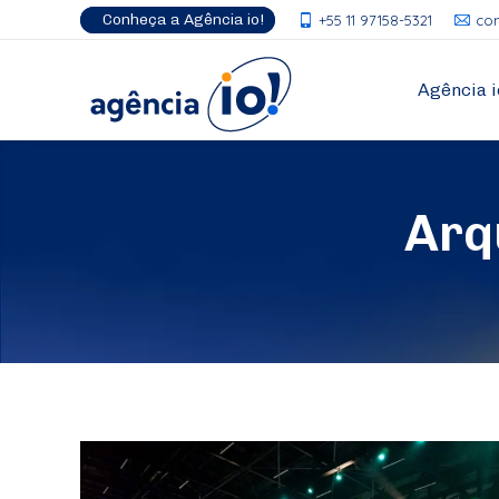
Conheça a Agência io!
+55 11 97158-5321
co
Agência i
Arq