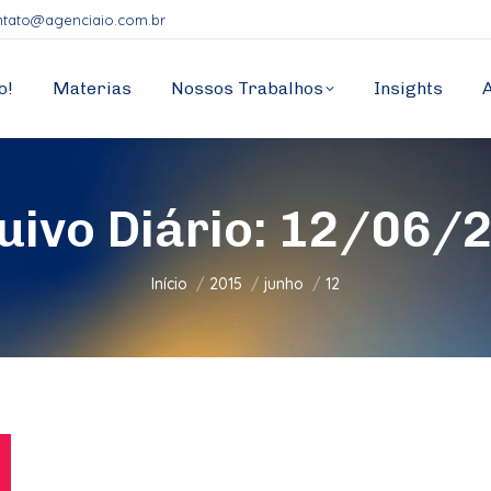
ntato@agenciaio.com.br
o!
Materias
Nossos Trabalhos
Insights
uivo Diário:
12/06/
Você está aqui:
Início
2015
junho
12