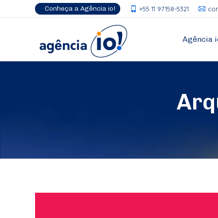
Conheça a Agência io!
+55 11 97158-5321
co
Agência i
Arq