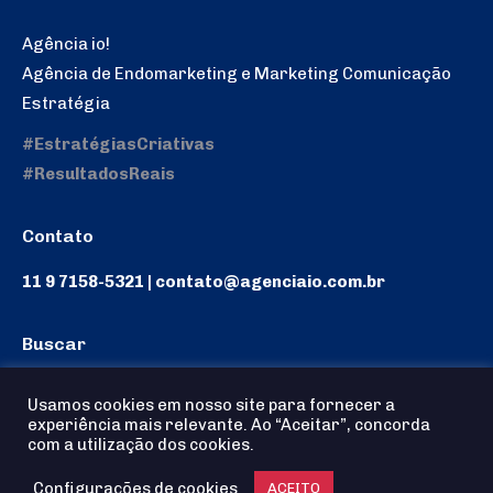
Agência io!
Agência de Endomarketing e Marketing Comunicação
Estratégia
#EstratégiasCriativas
#ResultadosReais
Contato
11 9 7158-5321 | contato@agenciaio.com.br
Buscar
Search:
Usamos cookies em nosso site para fornecer a
experiência mais relevante. Ao “Aceitar”, concorda
com a utilização dos cookies.
Configurações de cookies
Agência io! © 2025 - Todos os Direitos reservados
ACEITO