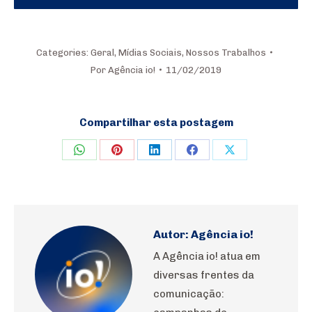
Categories:
Geral
,
Mídias Sociais
,
Nossos Trabalhos
Por
Agência io!
11/02/2019
Compartilhar esta postagem
Share
Share
Share
Share
Share
on
on
on
on
on
WhatsApp
Pinterest
LinkedIn
Facebook
X
Autor:
Agência io!
A Agência io! atua em
diversas frentes da
comunicação: