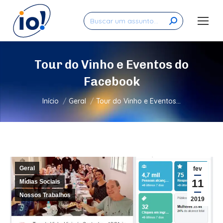
Search:
Tour do Vinho e Eventos do
Facebook
Você está aqui:
Início
Geral
Tour do Vinho e Eventos…
Geral
fev
11
Mídias Sociais
Nossos Trabalhos
2019