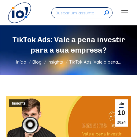
Search:
TikTok Ads: Vale a pena investir
para a sua empresa?
Você está aqui:
Início
Blog
Insights
TikTok Ads: Vale a pena…
Insights
abr
10
2024