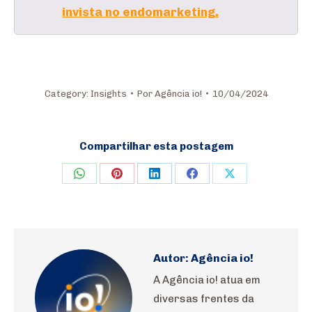
invista no endomarketing.
Category:
Insights
Por
Agência io!
10/04/2024
Compartilhar esta postagem
Share
Share
Share
Share
Share
on
on
on
on
on
WhatsApp
Pinterest
LinkedIn
Facebook
X
Autor:
Agência io!
A Agência io! atua em
diversas frentes da