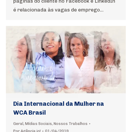
páginas do cliente no Facebook e LinkedIn
é relacionada às vagas de emprego…
Dia Internacional da Mulher na
WCA Brasil
Geral
,
Mídias Sociais
,
Nossos Trabalhos
Por
Agência io!
01/04/2019