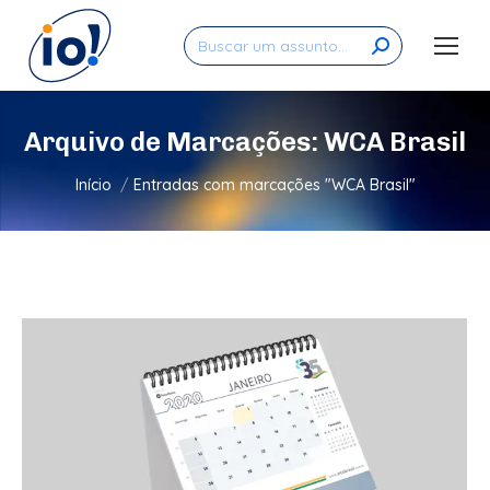
Search:
Arquivo de Marcações:
WCA Brasil
Você está aqui:
Início
Entradas com marcações "WCA Brasil"