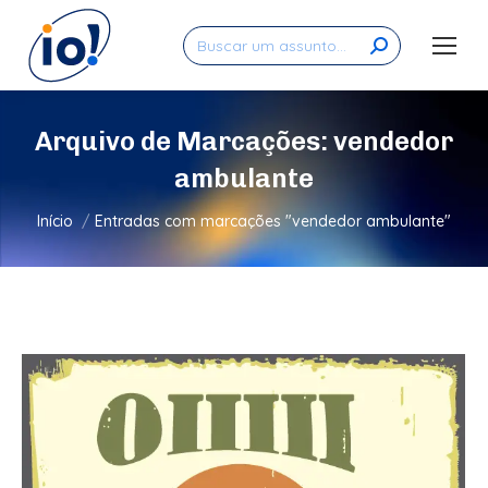
Search:
Arquivo de Marcações:
vendedor
ambulante
Você está aqui:
Início
Entradas com marcações "vendedor ambulante"