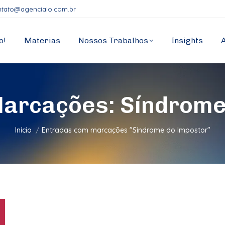
ntato@agenciaio.com.br
o!
Materias
Nossos Trabalhos
Insights
Marcações:
Síndrome
Você está aqui:
Início
Entradas com marcações "Síndrome do Impostor"