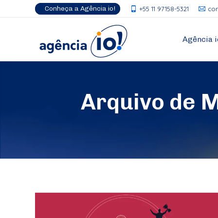
Conheça a Agência io!
+55 11 97158-5321
co
Agência i
Arquivo de 