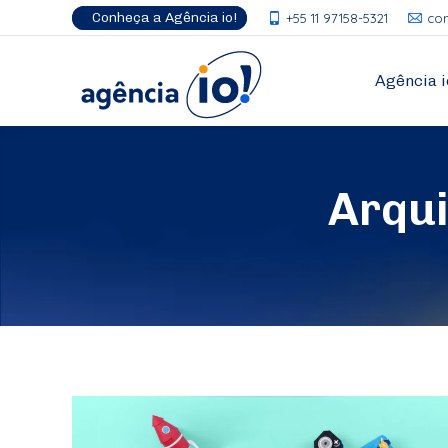
Conheça a Agência io!
+55 11 97158-5321
co
Agência i
Arqu