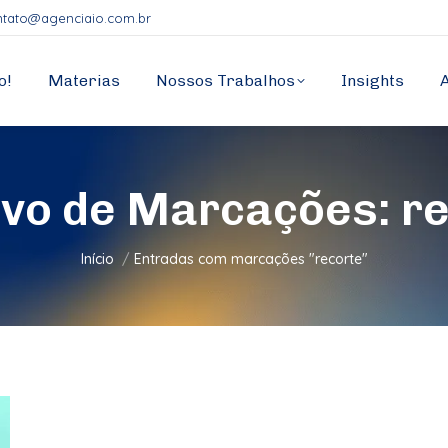
ntato@agenciaio.com.br
o!
Materias
Nossos Trabalhos
Insights
ivo de Marcações:
r
Você está aqui:
Início
Entradas com marcações "recorte"