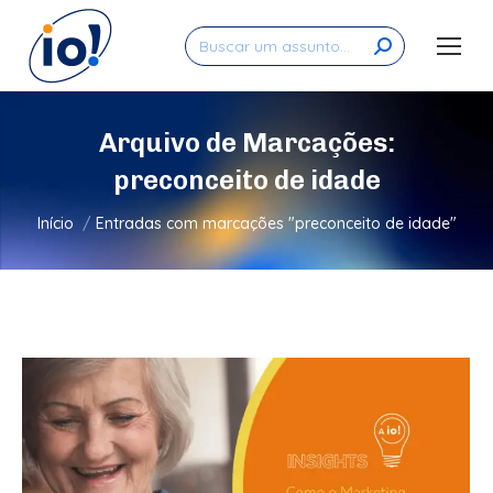
Search:
Arquivo de Marcações:
preconceito de idade
Você está aqui:
Início
Entradas com marcações "preconceito de idade"