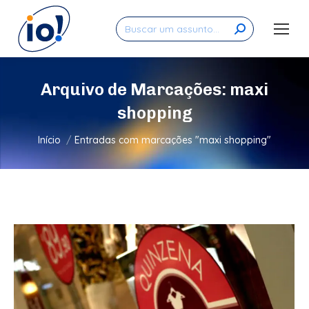
Search:
Arquivo de Marcações:
maxi
shopping
Você está aqui:
Início
Entradas com marcações "maxi shopping"