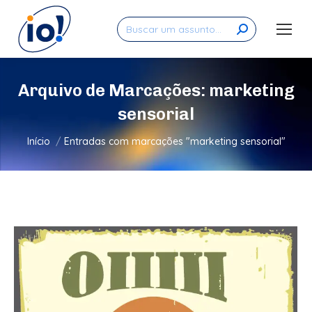
Search:
Arquivo de Marcações:
marketing
sensorial
Você está aqui:
Início
Entradas com marcações "marketing sensorial"