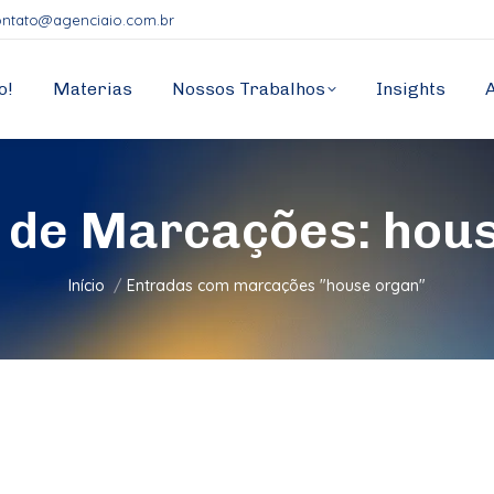
ontato@agenciaio.com.br
o!
Materias
Nossos Trabalhos
Insights
 de Marcações:
hous
Você está aqui:
Início
Entradas com marcações "house organ"