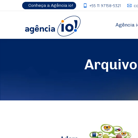
Conheça a Agência io!
+55 11 97158-5321
c
Agência i
Arquivo