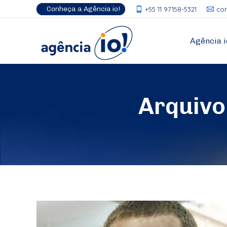
Conheça a Agência io!
+55 11 97158-5321
co
Agência i
Arquivo