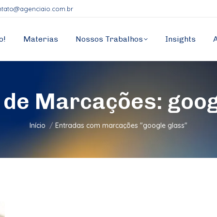
ntato@agenciaio.com.br
o!
Materias
Nossos Trabalhos
Insights
 de Marcações:
goog
Você está aqui:
Início
Entradas com marcações "google glass"