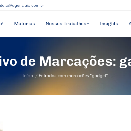
ntato@agenciaio.com.br
o!
Materias
Nossos Trabalhos
Insights
ivo de Marcações:
g
Você está aqui:
Início
Entradas com marcações "gadget"