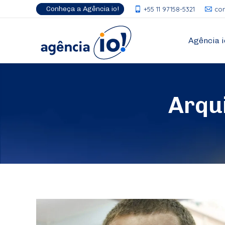
Conheça a Agência io!
+55 11 97158-5321
co
Agência i
Arqu